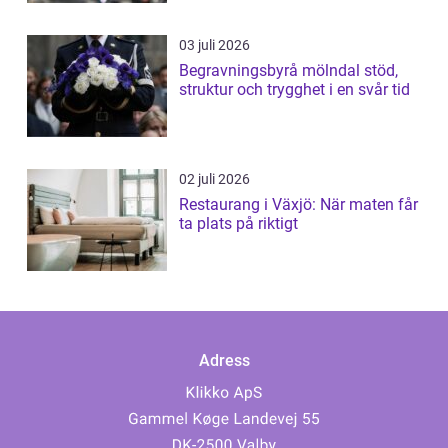
03 juli 2026
Begravningsbyrå mölndal stöd,
struktur och trygghet i en svår tid
02 juli 2026
Restaurang i Växjö: När maten får
ta plats på riktigt
Adress