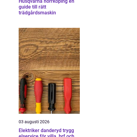
Husqvarna norrköping en
guide till rätt
trädgårdsmaskin
03 augusti 2026
Elektriker danderyd trygg
elservice för villa, brf och