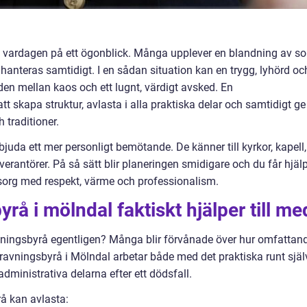
 vardagen på ett ögonblick. Många upplever en blandning av so
anteras samtidigt. I en sådan situation kan en trygg, lyhörd oc
den mellan kaos och ett lugnt, värdigt avsked. En
 att skapa struktur, avlasta i alla praktiska delar och samtidigt ge
traditioner.
bjuda ett mer personligt bemötande. De känner till kyrkor, kapell,
verantörer. På så sätt blir planeringen smidigare och du får hjäl
org med respekt, värme och professionalism.
å i mölndal faktiskt hjälper till me
avningsbyrå egentligen? Många blir förvånade över hur omfattan
gravningsbyrå i Mölndal arbetar både med det praktiska runt själ
ministrativa delarna efter ett dödsfall.
rå kan avlasta: