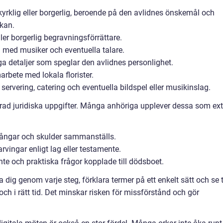
rklig eller borgerlig, beroende på den avlidnes önskemål och
kan.
ller borgerlig begravningsförrättare.
 med musiker och eventuella talare.
ga detaljer som speglar den avlidnes personlighet.
rbete med lokala florister.
ervering, catering och eventuella bildspel eller musikinslag.
 rad juridiska uppgifter. Många anhöriga upplever dessa som ext
lgångar och skulder sammanställs.
arvingar enligt lag eller testamente.
te och praktiska frågor kopplade till dödsboet.
dig genom varje steg, förklara termer på ett enkelt sätt och se ti
 och i rätt tid. Det minskar risken för missförstånd och gör