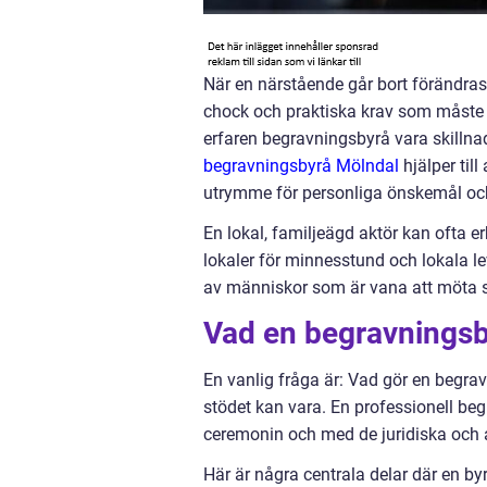
När en närstående går bort förändras
chock och praktiska krav som måste h
erfaren begravningsbyrå vara skillna
begravningsbyrå Mölndal
hjälper till
utrymme för personliga önskemål och 
En lokal, familjeägd aktör kan ofta er
lokaler för minnesstund och lokala le
av människor som är vana att möta s
Vad en begravningsbyr
En vanlig fråga är: Vad gör en begr
stödet kan vara. En professionell be
ceremonin och med de juridiska och ad
Här är några centrala delar där en by