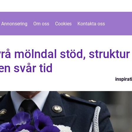
Annonsering
Om oss
Cookies
Kontakta oss
å mölndal stöd, struktur
en svår tid
inspirat