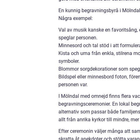
En kunnig begravningsbyrå i Mölndal
Några exempel:
Val av musik kanske en favoritsång,
speglar personen.
Minnesord och tal stöd i att formulera 
Kista och urna från enkla, stilrena mod
symboler.
Blommor sorgdekorationer som speglar 
Bildspel eller minnesbord foton, för
personen var.
I Mölndal med omnejd finns flera vack
begravningsceremonier. En lokal be
alternativ som passar både familjen
allt från anrika kyrkor till mindre, mer
Efter ceremonin väljer många att saml
skratta åt anekdoter och stötta vara