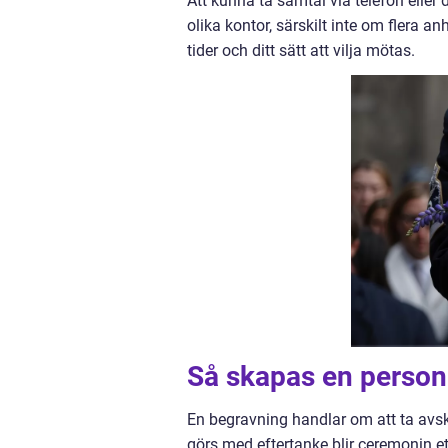
Att kunna ta samtal via telefon eller 
olika kontor, särskilt inte om flera an
tider och ditt sätt att vilja mötas.
Så skapas en personl
En begravning handlar om att ta avske
görs med eftertanke blir ceremonin e