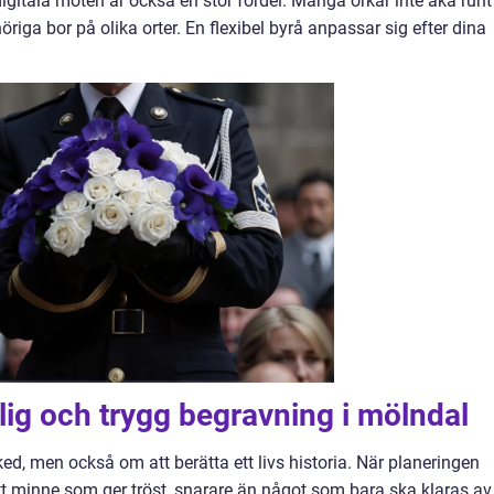
digitala möten är också en stor fördel. Många orkar inte åka runt t
höriga bor på olika orter. En flexibel byrå anpassar sig efter dina
ig och trygg begravning i mölndal
d, men också om att berätta ett livs historia. När planeringen
tt minne som ger tröst, snarare än något som bara ska klaras av