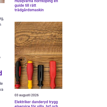
Husqvarna norrköping en
guide till rätt
trädgårdsmaskin
rg,
h
p
d
de
va
03 augusti 2026
Elektriker danderyd trygg
elservice för villa, brf och