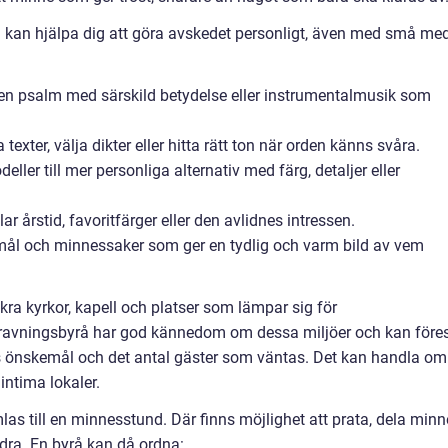
 kan hjälpa dig att göra avskedet personligt, även med små med
 en psalm med särskild betydelse eller instrumentalmusik som
texter, välja dikter eller hitta rätt ton när orden känns svåra.
eller till mer personliga alternativ med färg, detaljer eller
årstid, favoritfärger eller den avlidnes intressen.
emål och minnessaker som ger en tydlig och varm bild av vem
ra kyrkor, kapell och platser som lämpar sig för
gravningsbyrå har god kännedom om dessa miljöer och kan före
s önskemål och det antal gäster som väntas. Det kan handla om
 intima lokaler.
as till en minnesstund. Där finns möjlighet att prata, dela minn
ndra. En byrå kan då ordna: