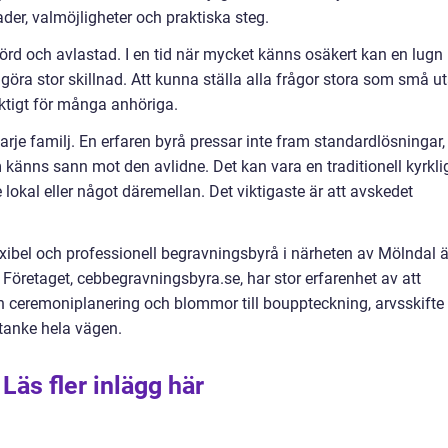
der, valmöjligheter och praktiska steg.
örd och avlastad. I en tid när mycket känns osäkert kan en lugn
 göra stor skillnad. Att kunna ställa alla frågor stora som små u
iktigt för många anhöriga.
arje familj. En erfaren byrå pressar inte fram standardlösningar,
m känns sann mot den avlidne. Det kan vara en traditionell kyrkli
 lokal eller något däremellan. Det viktigaste är att avskedet
ibel och professionell begravningsbyrå i närheten av Mölndal ä
. Företaget, cebbegravningsbyra.se, har stor erfarenhet av att
ån ceremoniplanering och blommor till bouppteckning, arvsskifte
tanke hela vägen.
Läs fler inlägg här