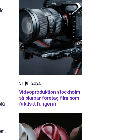
el.
31 juli 2026
Videoproduktion stockholm
så skapar företag film som
slå
faktiskt fungerar
en,