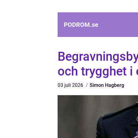
PODROM.
se
Begravningsbyr
och trygghet i 
03 juli 2026
Simon Hagberg