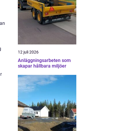
tan
g
12 juli 2026
Anläggningsarbeten som
skapar hållbara miljöer
r