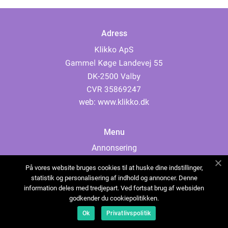
Adress
web:
www.klikko.dk
Menu
Annonsering
Om oss
På vores website bruges cookies til at huske dine indstillinger,
Cookies
statistik og personalisering af indhold og annoncer. Denne
information deles med tredjepart. Ved fortsat brug af websiden
Kontakta oss
godkender du cookiepolitikken.
Sitemap
Ok
Privatlivspolitik