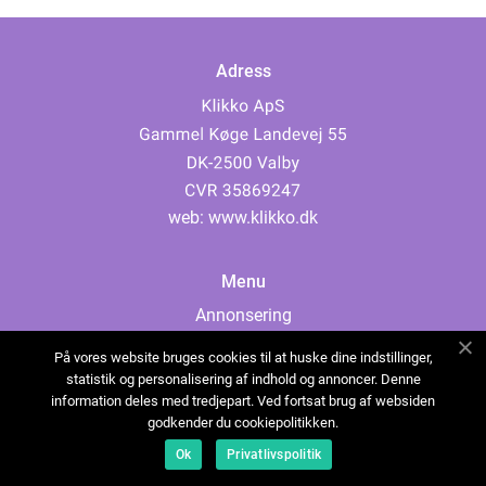
Adress
web:
www.klikko.dk
Menu
Annonsering
Om oss
På vores website bruges cookies til at huske dine indstillinger,
Cookies
statistik og personalisering af indhold og annoncer. Denne
information deles med tredjepart. Ved fortsat brug af websiden
Kontakta oss
godkender du cookiepolitikken.
Sitemap
Ok
Privatlivspolitik