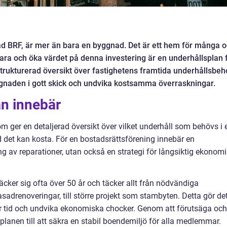
lad BRF, är mer än bara en byggnad. Det är ett hem för många 
evara och öka värdet på denna investering är en underhållsplan 
rukturerad översikt över fastighetens framtida underhållsbeh
yggnaden i gott skick och undvika kostsamma överraskningar.
an innebär
m ger en detaljerad översikt över vilket underhåll som behövs i 
ad det kan kosta. För en bostadsrättsförening innebär en
ng av reparationer, utan också en strategi för långsiktig ekonom
äcker sig ofta över 50 år och täcker allt från nödvändiga
adrenoveringar, till större projekt som stambyten. Detta gör de
er tid och undvika ekonomiska chocker. Genom att förutsäga och
 planen till att säkra en stabil boendemiljö för alla medlemmar.