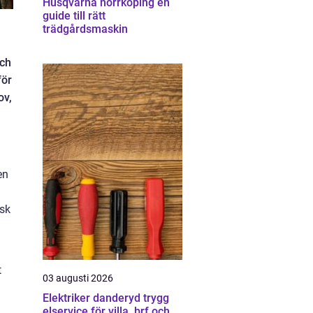
Husqvarna norrköping en
guide till rätt
trädgårdsmaskin
och
för
ov,
en
isk
t
03 augusti 2026
Elektriker danderyd trygg
elservice för villa, brf och