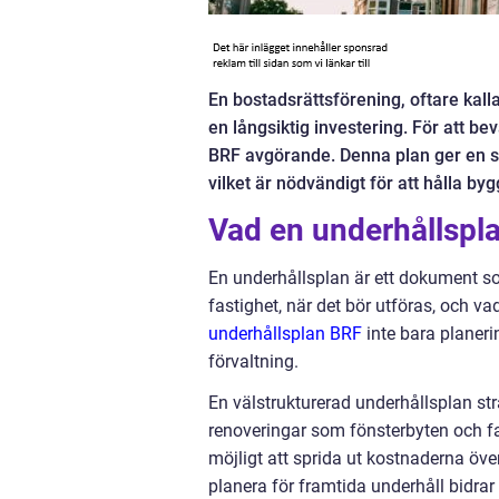
En bostadsrättsförening, oftare kal
en långsiktig investering. För att b
BRF avgörande. Denna plan ger en st
vilket är nödvändigt för att hålla b
Vad en underhållspl
En underhållsplan är ett dokument so
fastighet, när det bör utföras, och v
underhållsplan BRF
inte bara planeri
förvaltning.
En välstrukturerad underhållsplan str
renoveringar som fönsterbyten och fas
möjligt att sprida ut kostnaderna öv
planera för framtida underhåll bidrar