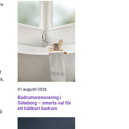
re
t
k,
01 augusti 2026
Badrumsrenovering i
Göteborg – smarta val för
ett hållbart badrum
då