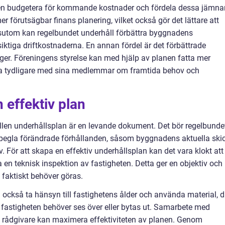
en budgetera för kommande kostnader och fördela dessa jämna
 mer förutsägbar finans planering, vilket också gör det lättare att
sutom kan regelbundet underhåll förbättra byggnadens
ktiga driftkostnaderna. En annan fördel är det förbättrade
ger. Föreningens styrelse kan med hjälp av planen fatta mer
a tydligare med sina medlemmar om framtida behov och
n effektiv plan
llen underhållsplan är en levande dokument. Det bör regelbunde
spegla förändrade förhållanden, såsom byggnadens aktuella skic
. För att skapa en effektiv underhållsplan kan det vara klokt att
 en teknisk inspektion av fastigheten. Detta ger en objektiv och
faktiskt behöver göras.
också ta hänsyn till fastighetens ålder och använda material, 
v fastigheten behöver ses över eller bytas ut. Samarbete med
 rådgivare kan maximera effektiviteten av planen. Genom