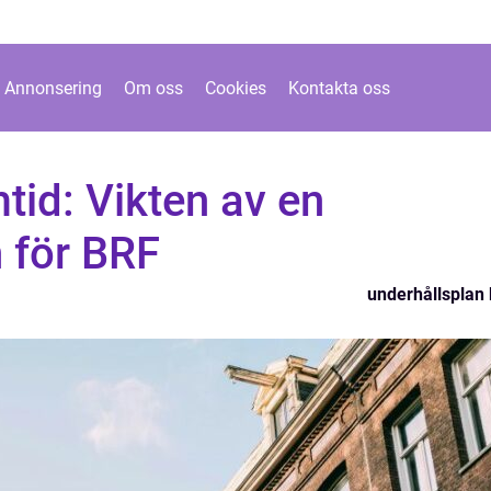
Annonsering
Om oss
Cookies
Kontakta oss
mtid: Vikten av en
 för BRF
underhållsplan 