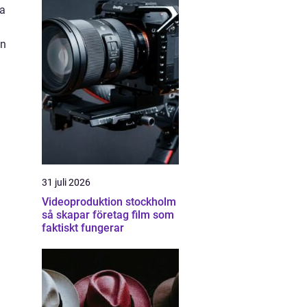
ra
en
31 juli 2026
Videoproduktion stockholm
så skapar företag film som
faktiskt fungerar