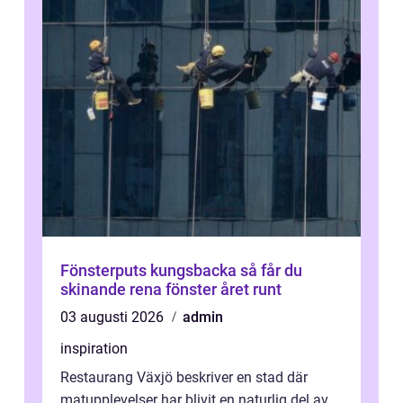
Fönsterputs kungsbacka så får du
skinande rena fönster året runt
03 augusti 2026
admin
inspiration
Restaurang Växjö beskriver en stad där
matupplevelser har blivit en naturlig del av