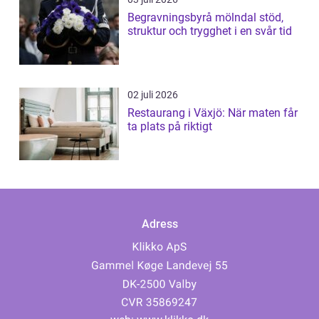
Begravningsbyrå mölndal stöd,
struktur och trygghet i en svår tid
02 juli 2026
Restaurang i Växjö: När maten får
ta plats på riktigt
Adress