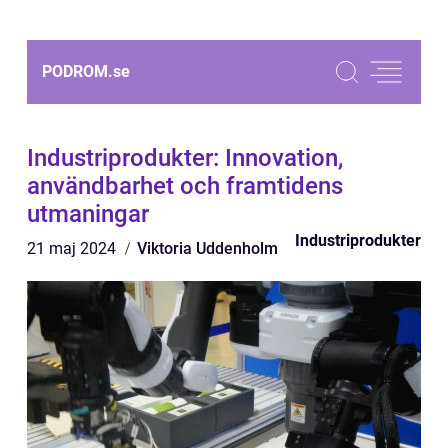
PODROM.
se
Industriprodukter: Innovation,
användbarhet och framtidens
utmaningar
Industriprodukter
21 maj 2024
Viktoria Uddenholm