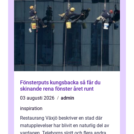
Fönsterputs kungsbacka så får du
skinande rena fönster året runt
03 augusti 2026
admin
inspiration
Restaurang Växjö beskriver en stad där
matupplevelser har blivit en naturlig del av
vardagen. Teleborgs slott och flera andra