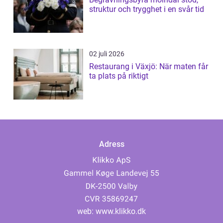
struktur och trygghet i en svår tid
02 juli 2026
Restaurang i Växjö: När maten får
ta plats på riktigt
Adress
web:
www.klikko.dk