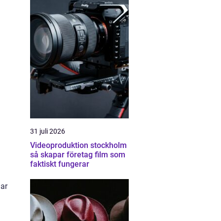
31 juli 2026
Videoproduktion stockholm
så skapar företag film som
faktiskt fungerar
gar