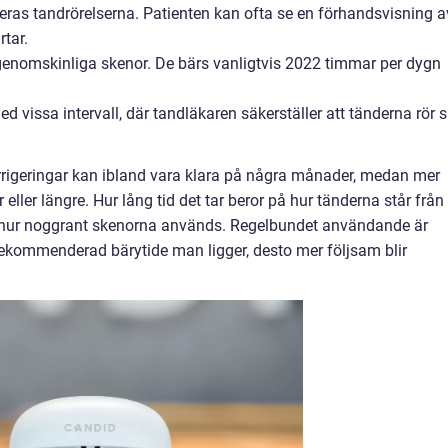
leras tandrörelserna. Patienten kan ofta se en förhandsvisning a
rtar.
e genomskinliga skenor. De bärs vanligtvis 2022 timmar per dygn
 vissa intervall, där tandläkaren säkerställer att tänderna rör s
rrigeringar kan ibland vara klara på några månader, medan mer
ller längre. Hur lång tid det tar beror på hur tänderna står från
ch hur noggrant skenorna används. Regelbundet användande är
rekommenderad bärytide man ligger, desto mer följsam blir