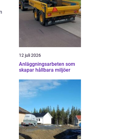
n
12 juli 2026
Anläggningsarbeten som
skapar hållbara miljöer