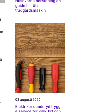
Husqvarna norrköping en
guide till rätt
trädgårdsmaskin
i
na
na
03 augusti 2026
v
Elektriker danderyd trygg
elservice för villa, brf och