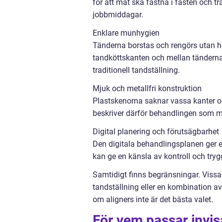
för att mat ska fastna i fästen och trå
jobbmiddagar.
Enklare munhygien
Tänderna borstas och rengörs utan hin
tandköttskanten och mellan tänderna
traditionell tandställning.
Mjuk och metallfri konstruktion
Plastskenorna saknar vassa kanter o
beskriver därför behandlingen som me
Digital planering och förutsägbarhet
Den digitala behandlingsplanen ger en
kan ge en känsla av kontroll och try
Samtidigt finns begränsningar. Vissa 
tandställning eller en kombination av 
om aligners inte är det bästa valet.
För vem passar invis