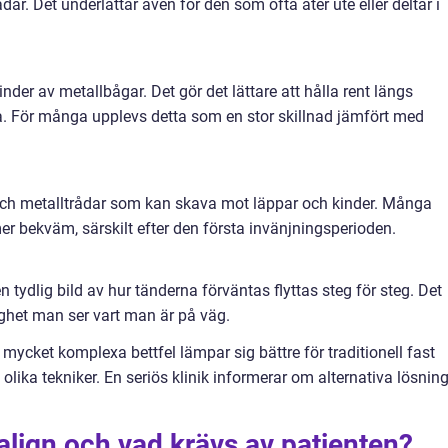
dar. Det underlättar även för den som ofta äter ute eller deltar i
der av metallbågar. Det gör det lättare att hålla rent längs
. För många upplevs detta som en stor skillnad jämfört med
ch metalltrådar som kan skava mot läppar och kinder. Många
r bekväm, särskilt efter den första invänjningsperioden.
 tydlig bild av hur tänderna förväntas flyttas steg för steg. Det
gghet man ser vart man är på väg.
mycket komplexa bettfel lämpar sig bättre för traditionell fast
olika tekniker. En seriös klinik informerar om alternativa lösnin
align och vad krävs av patienten?