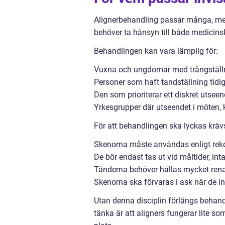
Alignerbehandling passar många, men
behöver ta hänsyn till både medicinsk
Behandlingen kan vara lämplig för:
Vuxna och ungdomar med trångställnin
Personer som haft tandställning tidig
Den som prioriterar ett diskret utsee
Yrkesgrupper där utseendet i möten, k
För att behandlingen ska lyckas krävs
Skenorna måste användas enligt rek
De bör endast tas ut vid måltider, in
Tänderna behöver hållas mycket rena 
Skenorna ska förvaras i ask när de int
Utan denna disciplin förlängs behandli
tänka är att aligners fungerar lite s