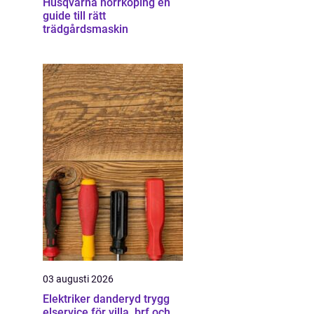
Husqvarna norrköping en
guide till rätt
trädgårdsmaskin
03 augusti 2026
Elektriker danderyd trygg
elservice för villa, brf och