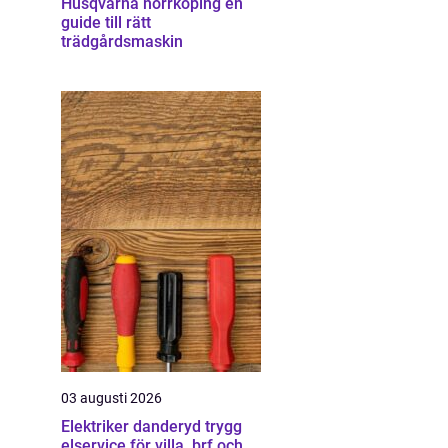
Husqvarna norrköping en
guide till rätt
trädgårdsmaskin
03 augusti 2026
Elektriker danderyd trygg
elservice för villa, brf och