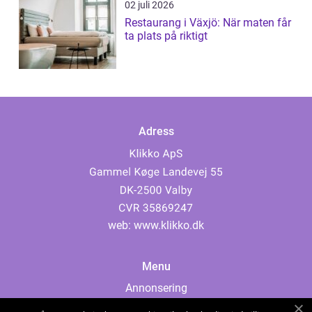
02 juli 2026
Restaurang i Växjö: När maten får
ta plats på riktigt
Adress
web:
www.klikko.dk
Menu
Annonsering
Om oss