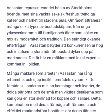
Vasastan representerar det bästa av Stockholms
boende, med sina vackra sekelskifteshus, trendiga
kaféer och närhet till stadens puls. Området attraherar
många olika typer av bostadsköpare, från unga
yrkesverksamma till familjer och äldre som söker en
mix av modernitet och tradition. Den ständigt ökande
efterfrågan i Vasastan betyder att konkurrensen är hög
och insatserna stora när rätt bostad dyker upp på
marknaden. Det är här en mäklare med lokal expertis
kommer in i bilden.
Många mäklare som arbetar i Vasastan har lång
erfarenhet och djup insikt i områdets dynamik. De
förstår skillnaderna mellan korsningar och kvarter, de
dolda pärlorna och de små men viktiga detaljerna som
kan göra en stor skillnad för köpare och säljare. Detta, i
kombination med deras förmåga att förhandla och
effektivt marknadsföra bostäder, gör deras tjänster