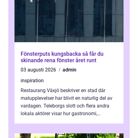
Fönsterputs kungsbacka så får du
skinande rena fönster året runt
03 augusti 2026
admin
inspiration
Restaurang Växjö beskriver en stad där
matupplevelser har blivit en naturlig del av
vardagen. Teleborgs slott och flera andra
lokala aktörer visar hur gastronomi,
omtanke och milj&...