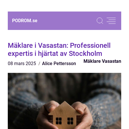
PODROM.
se
Mäklare i Vasastan: Professionell
expertis i hjärtat av Stockholm
Mäklare Vasastan
08 mars 2025
Alice Pettersson