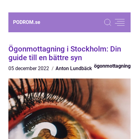
PODROM.
se
Ögonmottagning i Stockholm: Din
guide till en bättre syn
ögonmottagning
05 december 2022
Anton Lundbäck