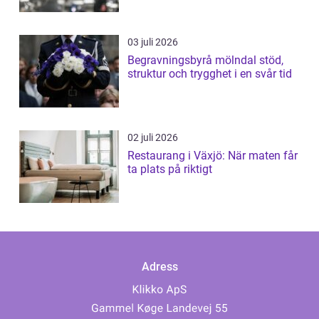
03 juli 2026
Begravningsbyrå mölndal stöd,
struktur och trygghet i en svår tid
02 juli 2026
Restaurang i Växjö: När maten får
ta plats på riktigt
Adress