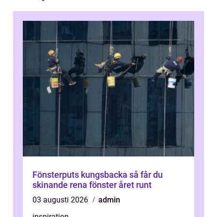
Fönsterputs kungsbacka så får du
skinande rena fönster året runt
03 augusti 2026
admin
inspiration