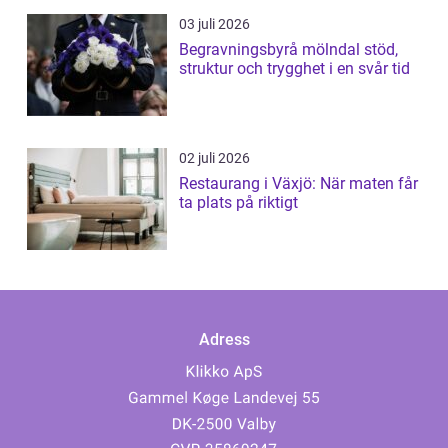
03 juli 2026
Begravningsbyrå mölndal stöd,
struktur och trygghet i en svår tid
02 juli 2026
Restaurang i Växjö: När maten får
ta plats på riktigt
Adress