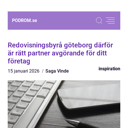
PODROM.
se
Redovisningsbyrå göteborg därför
är rätt partner avgörande för ditt
företag
inspiration
15 januari 2026
Saga Vinde