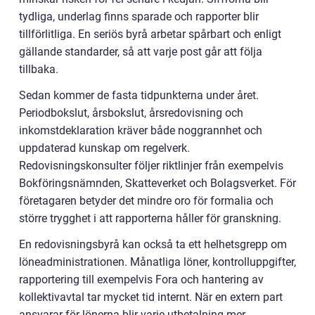
tydliga, underlag finns sparade och rapporter blir
tillförlitliga. En seriös byrå arbetar spårbart och enligt
gällande standarder, så att varje post går att följa
tillbaka.
Sedan kommer de fasta tidpunkterna under året.
Periodbokslut, årsbokslut, årsredovisning och
inkomstdeklaration kräver både noggrannhet och
uppdaterad kunskap om regelverk.
Redovisningskonsulter följer riktlinjer från exempelvis
Bokföringsnämnden, Skatteverket och Bolagsverket. För
företagaren betyder det mindre oro för formalia och
större trygghet i att rapporterna håller för granskning.
En redovisningsbyrå kan också ta ett helhetsgrepp om
löneadministrationen. Månatliga löner, kontrolluppgifter,
rapportering till exempelvis Fora och hantering av
kollektivavtal tar mycket tid internt. När en extern part
ansvarar för lönerna blir varje utbetalning mer