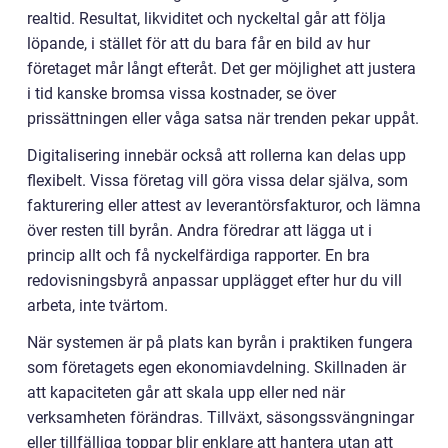
realtid. Resultat, likviditet och nyckeltal går att följa
löpande, i stället för att du bara får en bild av hur
företaget mår långt efteråt. Det ger möjlighet att justera
i tid kanske bromsa vissa kostnader, se över
prissättningen eller våga satsa när trenden pekar uppåt.
Digitalisering innebär också att rollerna kan delas upp
flexibelt. Vissa företag vill göra vissa delar själva, som
fakturering eller attest av leverantörsfakturor, och lämna
över resten till byrån. Andra föredrar att lägga ut i
princip allt och få nyckelfärdiga rapporter. En bra
redovisningsbyrå anpassar upplägget efter hur du vill
arbeta, inte tvärtom.
När systemen är på plats kan byrån i praktiken fungera
som företagets egen ekonomiavdelning. Skillnaden är
att kapaciteten går att skala upp eller ned när
verksamheten förändras. Tillväxt, säsongssvängningar
eller tillfälliga toppar blir enklare att hantera utan att