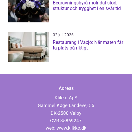
Begravningsbyrå mölndal stöd,
struktur och trygghet i en svår tid
02 juli 2026
Restaurang i Växjö: När maten får
ta plats på riktigt
Adress
web:
www.klikko.dk