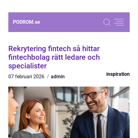
PODROM.
se
Rekrytering fintech så hittar
fintechbolag rätt ledare och
specialister
inspiration
07 februari 2026
admin