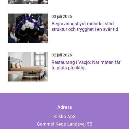
03 juli 2026
Begravningsbyrå mölndal stöd,
struktur och trygghet i en svår tid
02 juli 2026
Restaurang i Växjö: När maten får
ta plats på riktigt
Adress