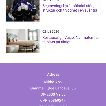
Begravningsbyrå mölndal stöd,
struktur och trygghet i en svår tid
02 juli 2026
Restaurang i Växjö: När maten får
ta plats på riktigt
Adress