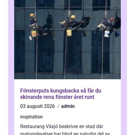
Fönsterputs kungsbacka så får du
skinande rena fönster året runt
03 augusti 2026
admin
inspiration
Restaurang Växjö beskriver en stad där
matupplevelser har blivit en naturlig del av