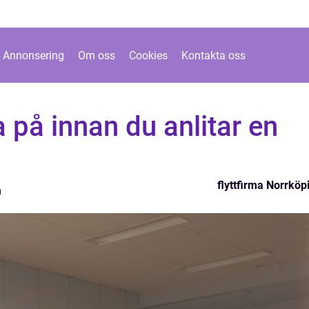
Annonsering
Om oss
Cookies
Kontakta oss
a på innan du anlitar en
flyttfirma Norrköp
m