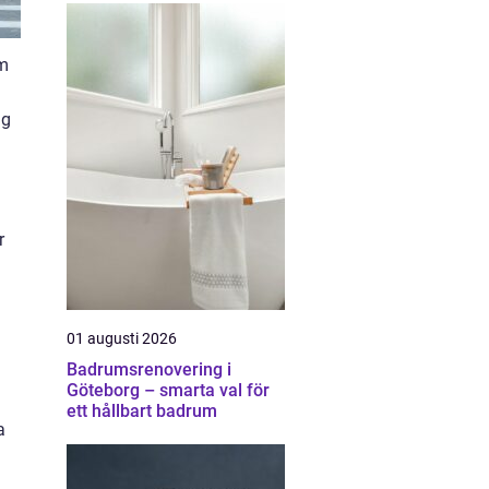
am
ng
r
u
01 augusti 2026
Badrumsrenovering i
Göteborg – smarta val för
ett hållbart badrum
a