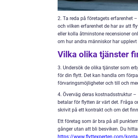
2. Ta reda på företagets erfarenhet –
och vilken erfarenhet de har av att f
eller kolla åtminstone recensioner on
om hur andra människor har upplevt s
Vilka olika tjänster f
3. Undersök de olika tjänster som erbj
för din flytt. Det kan handla om för
förvaringsmöjligheter och till och med
4. Överväg deras kostnadsstruktur – Det 
betalar för flytten är värt det. Fråg
skrivit på ett kontrakt och om det fin
Ett företag som är bra på all punkte
gånger utan att bli besviken. Du hitt
https://www.flyttexperten.com/konta