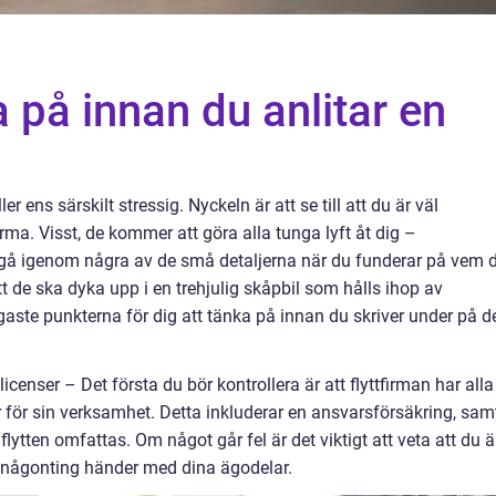
a på innan du anlitar en
ler ens särskilt stressig. Nyckeln är att se till att du är väl
firma. Visst, de kommer att göra alla tunga lyft åt dig –
t gå igenom några av de små detaljerna när du funderar på vem 
e att de ska dyka upp i en trehjulig skåpbil som hålls ihop av
igaste punkterna för dig att tänka på innan du skriver under på d
icenser – Det första du bör kontrollera är att flyttfirman har alla
 för sin verksamhet. Detta inkluderar en ansvarsförsäkring, sam
lytten omfattas. Om något går fel är det viktigt att veta att du ä
 någonting händer med dina ägodelar.