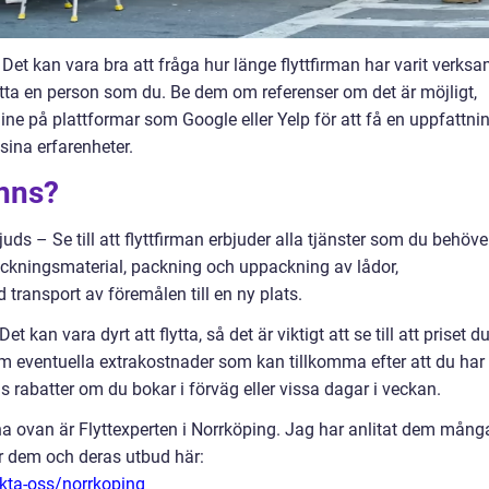
 Det kan vara bra att fråga hur länge flyttfirman har varit verks
lytta en person som du. Be dem om referenser om det är möjligt,
line på plattformar som Google eller Yelp för att få en uppfattni
ina erfarenheter.
inns?
uds – Se till att flyttfirman erbjuder alla tjänster som du behöve
packningsmaterial, packning och uppackning av lådor,
 transport av föremålen till en ny plats.
kan vara dyrt att flytta, så det är viktigt att se till att priset d
a om eventuella extrakostnader som kan tillkomma efter att du har
ns rabatter om du bokar i förväg eller vissa dagar i veckan.
rna ovan är Flyttexperten i Norrköping. Jag har anlitat dem mång
ar dem och deras utbud här:
kta-oss/norrkoping