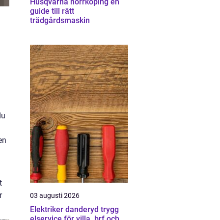
Husqvarna norrköping en
guide till rätt
trädgårdsmaskin
du
en
t
r
03 augusti 2026
Elektriker danderyd trygg
elservice för villa, brf och