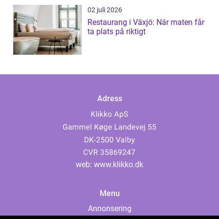
02 juli 2026
Restaurang i Växjö: När maten får
ta plats på riktigt
Adress
web:
www.klikko.dk
Menu
Annonsering