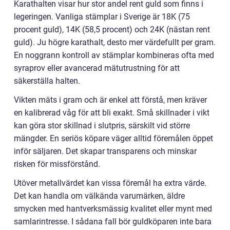
Karathalten visar hur stor andel rent guld som finns i
legeringen. Vanliga stämplar i Sverige är 18K (75
procent guld), 14K (58,5 procent) och 24K (nästan rent
guld). Ju högre karathalt, desto mer värdefullt per gram.
En noggrann kontroll av stämplar kombineras ofta med
syraprov eller avancerad mätutrustning för att
säkerställa halten.
Vikten mäts i gram och är enkel att förstå, men kräver
en kalibrerad våg för att bli exakt. Små skillnader i vikt
kan göra stor skillnad i slutpris, särskilt vid större
mängder. En seriös köpare väger alltid föremålen öppet
inför säljaren. Det skapar transparens och minskar
risken för missförstånd.
Utöver metallvärdet kan vissa föremål ha extra värde.
Det kan handla om välkända varumärken, äldre
smycken med hantverksmässig kvalitet eller mynt med
samlarintresse. I sådana fall bör guldköparen inte bara