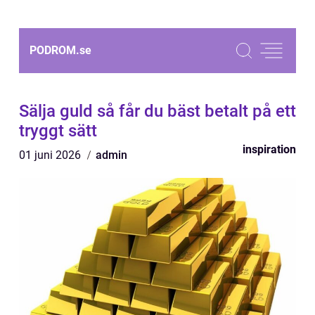
PODROM.
se
Sälja guld så får du bäst betalt på ett
tryggt sätt
inspiration
01 juni 2026
admin