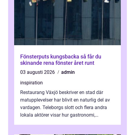
Fönsterputs kungsbacka så får du
skinande rena fönster året runt
03 augusti 2026
admin
inspiration
Restaurang Växjö beskriver en stad där
matupplevelser har blivit en naturlig del av
vardagen. Teleborgs slott och flera andra
lokala aktörer visar hur gastronomi,
omtanke och milj&...