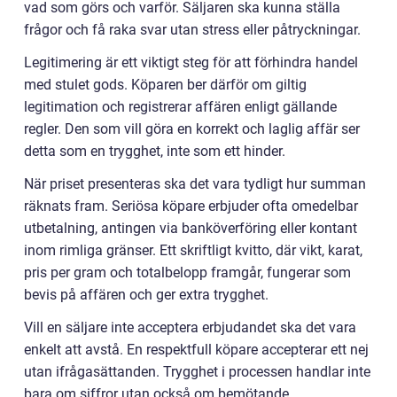
vad som görs och varför. Säljaren ska kunna ställa
frågor och få raka svar utan stress eller påtryckningar.
Legitimering är ett viktigt steg för att förhindra handel
med stulet gods. Köparen ber därför om giltig
legitimation och registrerar affären enligt gällande
regler. Den som vill göra en korrekt och laglig affär ser
detta som en trygghet, inte som ett hinder.
När priset presenteras ska det vara tydligt hur summan
räknats fram. Seriösa köpare erbjuder ofta omedelbar
utbetalning, antingen via banköverföring eller kontant
inom rimliga gränser. Ett skriftligt kvitto, där vikt, karat,
pris per gram och totalbelopp framgår, fungerar som
bevis på affären och ger extra trygghet.
Vill en säljare inte acceptera erbjudandet ska det vara
enkelt att avstå. En respektfull köpare accepterar ett nej
utan ifrågasättanden. Trygghet i processen handlar inte
bara om siffror utan också om bemötande.