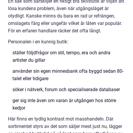
En sak som särskiljer en riktigt bra skivbutik är viljan att
lösa kundens problem, även när utgångsläget är
otydligt. Kanske minns du bara en rad ur refrängen,
omslagets färg eller ungefär vilket år låten var populär.
För en erfaren handlare räcker det ofta långt.
Personalen i en kunnig butik:
ställer följdfrågor om stil, tempo, era och andra
artister du gillar
använder sin egen minnesbank ofta byggd sedan 80-
talet eller tidigare
söker i nätverk, forum och specialiserade databaser
ger sig inte även om varan är utgången hos större
kedjor
Här finns en tydlig kontrast mot masshandeln. Där
sortimentet styrs av det som säljer mest just nu, lägger