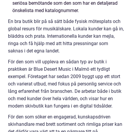
seriösa bemötande som den som har en detaljerad
önskelista med katalognummer.
En bra butik blir på så sätt både fysisk mötesplats och
global resurs för musikälskare. Lokala kunder kan gå in,
bläddra och prata. Internationella kunder kan mejla,
ringa och få hjälp med att hitta pressningar som
saknas i det egna landet.
För den som vill uppleva en sådan typ av butik i
praktiken är Blue Desert Music i Malmö ett tydligt
exempel. Företaget har sedan 2009 byggt upp ett stort
och varierat utbud, med fokus på personlig service och
lång erfarenhet från branschen. De arbetar både i butik
och med kunder över hela världen, och visar hur en
modern skivbutik kan fungera i en digital tidsålder.
För den som söker en engagerad, kunskapsdriven
skivhandlare med brett sortiment och rimliga priser kan
det därför vara värt att ta en närmare titt på