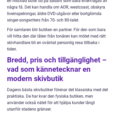
en nischad butik tid på sådant som bara efterfrågas av
några få. Det kan handla om AOR, westcoast, obskyra
liveinspelningar, äldre DVD-utgåvor eller bortglömda
singer-songwriters från 70- och 80-talet.
För samlaren blir butiken en partner. För den som bara
vill hitta den där låten från tonåren kan mötet med rätt
skivhandlare bli en oväntat personlig resa tillbaka i
tiden.
Bredd, pris och tillgänglighet –
vad som kännetecknar en
modern skivbutik
Dagens bästa skivbutiker förenar det klassiska med det
praktiska. De har kvar den fysiska butiken, men
använder också nätet för att hjälpa kunder långt
utanför stadens gränser.