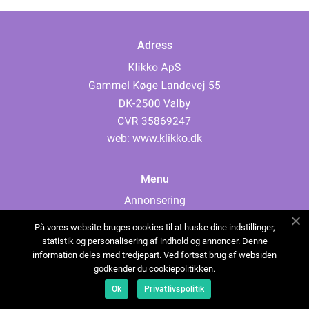
Adress
web:
www.klikko.dk
Menu
Annonsering
Om oss
På vores website bruges cookies til at huske dine indstillinger,
Cookies
statistik og personalisering af indhold og annoncer. Denne
information deles med tredjepart. Ved fortsat brug af websiden
Kontakta oss
godkender du cookiepolitikken.
Sitemap
Ok
Privatlivspolitik