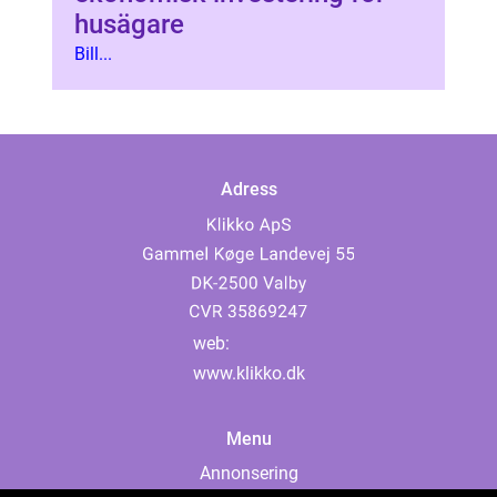
husägare
Bill...
Adress
web:
www.klikko.dk
Menu
Annonsering