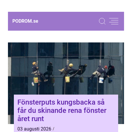
PODROM.
se
Fönsterputs kungsbacka så
får du skinande rena fönster
året runt
03 augusti 2026