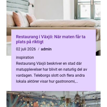
Restaurang i Växjö: När maten får ta
plats på riktigt
02 juli 2026
admin
inspiration
Restaurang Växjö beskriver en stad där
matupplevelser har blivit en naturlig del av
vardagen. Teleborgs slott och flera andra
lokala aktörer visar hur gastronomi,
omtanke och milj&...