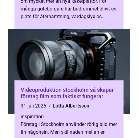
om mycket mer än nya kakelplattor. För
många göteborgare har badrummet blivit en
plats för återhämtning, vardagslyx oc...
Videoproduktion stockholm så skapar
företag film som faktiskt fungerar
31 juli 2026
Lotta Albertsson
inspiration
Företag i Stockholm använder rörlig bild mer
än någonsin. Men skillnaden mellan en