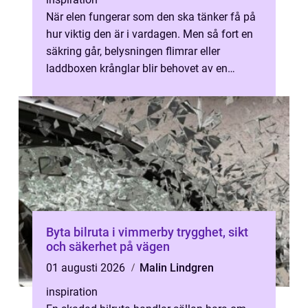
När elen fungerar som den ska tänker få på
hur viktig den är i vardagen. Men så fort en
säkring går, belysningen flimrar eller
laddboxen krånglar blir behovet av en
kunnig elektriker tydligt. I Dander...
Byta bilruta i vimmerby trygghet, sikt
och säkerhet på vägen
01 augusti 2026
Malin Lindgren
inspiration