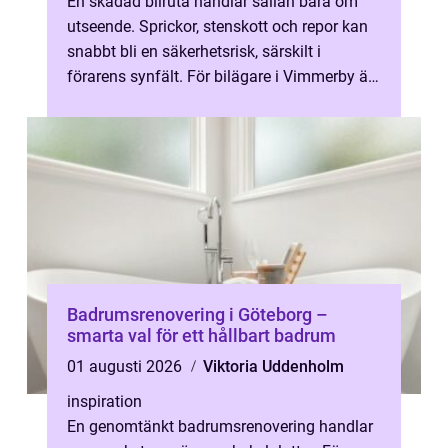
En skadad bilruta handlar sällan bara om
utseende. Sprickor, stenskott och repor kan
snabbt bli en säkerhetsrisk, särskilt i
förarens synfält. För bilägare i Vimmerby är
ett rutbyte ofta en fråga om s...
Badrumsrenovering i Göteborg –
smarta val för ett hållbart badrum
01 augusti 2026
Viktoria Uddenholm
inspiration
En genomtänkt badrumsrenovering handlar