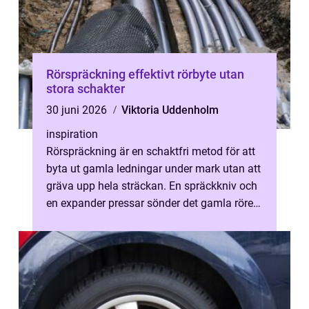
Rörspräckning effektivt rörbyte utan
stora schakter
30 juni 2026
Viktoria Uddenholm
inspiration
Rörspräckning är en schaktfri metod för att
byta ut gamla ledningar under mark utan att
gräva upp hela sträckan. En spräckkniv och
en expander pressar sönder det gamla röret,
samtidigt som ett nytt rö...