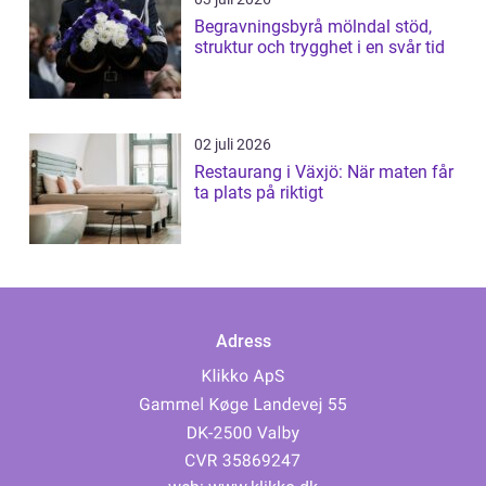
Begravningsbyrå mölndal stöd,
struktur och trygghet i en svår tid
02 juli 2026
Restaurang i Växjö: När maten får
ta plats på riktigt
Adress