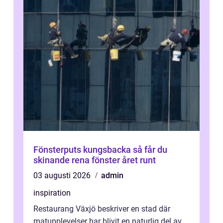
Fönsterputs kungsbacka så får du
skinande rena fönster året runt
03 augusti 2026
admin
inspiration
Restaurang Växjö beskriver en stad där
matupplevelser har blivit en naturlig del av