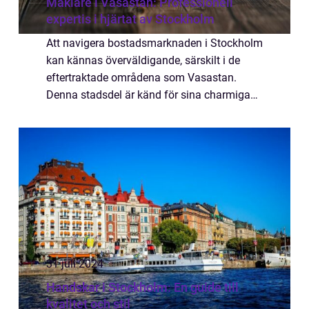
Mäklare i Vasastan: Professionell
expertis i hjärtat av Stockholm
Att navigera bostadsmarknaden i Stockholm
kan kännas överväldigande, särskilt i de
eftertraktade områdena som Vasastan.
Denna stadsdel är känd för sina charmiga
kvarter, livfulla atmosfär och fantastiska ...
31 juli 2024
Handskar i Stockholm: En guide till
kvalitet och stil