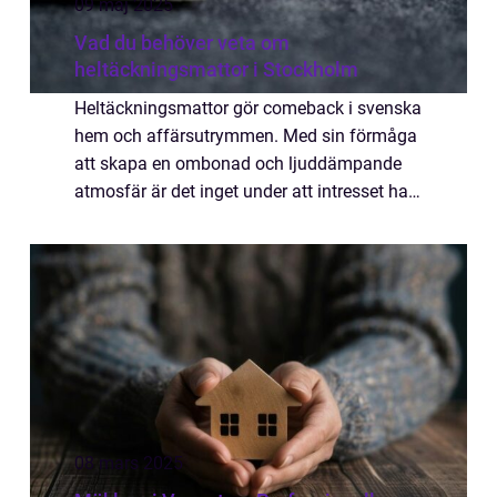
09 maj 2025
Vad du behöver veta om
heltäckningsmattor i Stockholm
Heltäckningsmattor gör comeback i svenska
hem och affärsutrymmen. Med sin förmåga
att skapa en ombonad och ljuddämpande
atmosfär är det inget under att intresset har
återuppstått. Stockholm är...
08 mars 2025