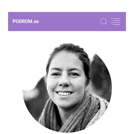
PODROM.
se