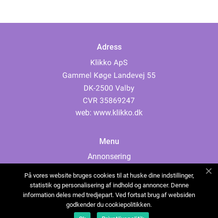
Adress
web:
www.klikko.dk
Menu
Annonsering
Om oss
På vores website bruges cookies til at huske dine indstillinger,
Cookies
statistik og personalisering af indhold og annoncer. Denne
information deles med tredjepart. Ved fortsat brug af websiden
Kontakta oss
godkender du cookiepolitikken.
Sitemap