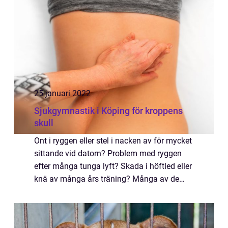
25 januari 2022
Sjukgymnastik i Köping för kroppens
skull
Ont i ryggen eller stel i nacken av för mycket
sittande vid datorn? Problem med ryggen
efter många tunga lyft? Skada i höftled eller
knä av många års träning? Många av de
skadorna eller problemen vi har med våra
kroppsdelar går att komma tillrätta, e...