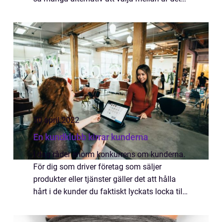
viktigt att ta sig tid att undersöka varje
enskild förskola noggrant innan...
30 april 2022
En kundklubb kirrar kunderna
I dag råder enorm konkurrens om kunderna.
För dig som driver företag som säljer
produkter eller tjänster gäller det att hålla
hårt i de kunder du faktiskt lyckats locka till
dig. Men det kan vara lättare sagt än gjort.
De flesta kunder ryggar tillbak...