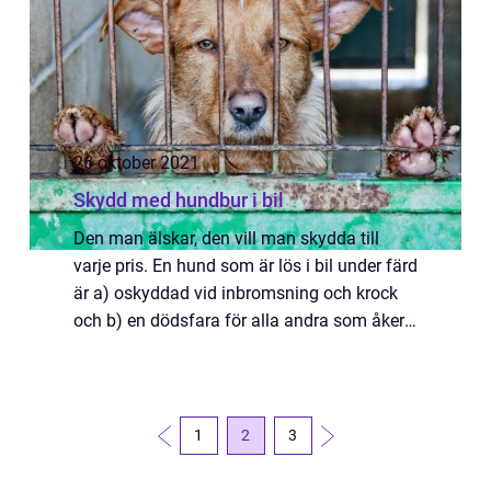
26 oktober 2021
Skydd med hundbur i bil
Den man älskar, den vill man skydda till
varje pris. En hund som är lös i bil under färd
är a) oskyddad vid inbromsning och krock
och b) en dödsfara för alla andra som åker
med i bilen. Numer kan vi också...
1
2
3