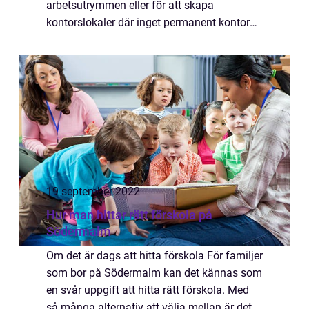
arbetsutrymmen eller för att skapa
kontorslokaler där inget permanent kontor
finns. När man beslutar om att hyra eller
köpa kontors...
19 september 2022
Hur man hittar rätt förskola på
Södermalm
Om det är dags att hitta förskola För familjer
som bor på Södermalm kan det kännas som
en svår uppgift att hitta rätt förskola. Med
så många alternativ att välja mellan är det