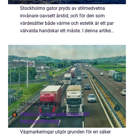
Stockholms gator pryds av stilmedvetna
invånare oavsett årstid, och för den som
värdesätter både värme och estetik är ett par
välvalda handskar ett måste. I denna artikel
utforskar vi handskarnas ...
03 november 2023
Vikten av vägmarkeringar för
transportföretag
Vägmarkeringar utgör grunden för en säker