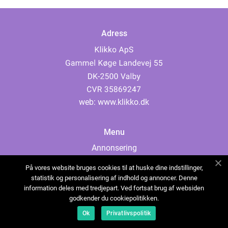
Adress
web:
www.klikko.dk
Menu
Annonsering
Om oss
På vores website bruges cookies til at huske dine indstillinger,
Cookies
statistik og personalisering af indhold og annoncer. Denne
information deles med tredjepart. Ved fortsat brug af websiden
Kontakta oss
godkender du cookiepolitikken.
Sitemap
Ok
Privatlivspolitik