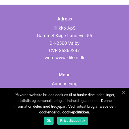
Adress
web:
www.klikko.dk
Menu
Annonsering
Om oss
På vores website bruges cookies til at huske dine indstillinger,
Cookies
statistik og personalisering af indhold og annoncer. Denne
information deles med tredjepart. Ved fortsat brug af websiden
Kontakta oss
godkender du cookiepolitikken.
Sitemap
Ok
Privatlivspolitik