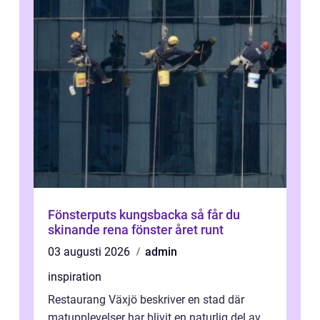
Fönsterputs kungsbacka så får du
skinande rena fönster året runt
03 augusti 2026
admin
inspiration
Restaurang Växjö beskriver en stad där
matupplevelser har blivit en naturlig del av