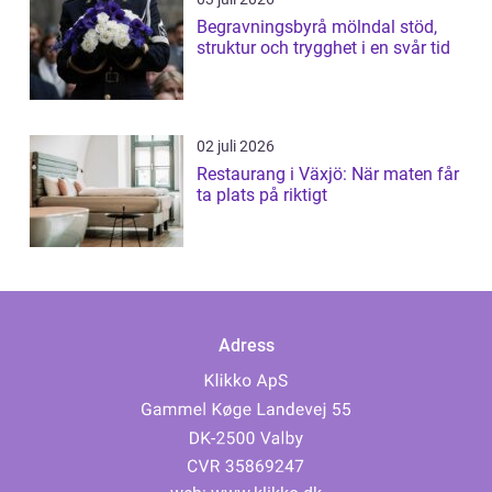
Begravningsbyrå mölndal stöd,
struktur och trygghet i en svår tid
02 juli 2026
Restaurang i Växjö: När maten får
ta plats på riktigt
Adress