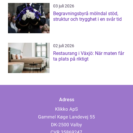
03 juli 2026
Begravningsbyrå mölndal stöd,
struktur och trygghet i en svår tid
02 juli 2026
Restaurang i Växjö: När maten får
ta plats på riktigt
Adress