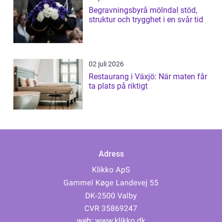
Begravningsbyrå mölndal stöd,
struktur och trygghet i en svår tid
02 juli 2026
Restaurang i Växjö: När maten får
ta plats på riktigt
Adress
web:
www.klikko.dk