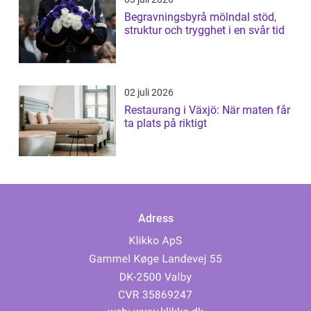
Begravningsbyrå mölndal stöd,
struktur och trygghet i en svår tid
02 juli 2026
Restaurang i Växjö: När maten får
ta plats på riktigt
Adress