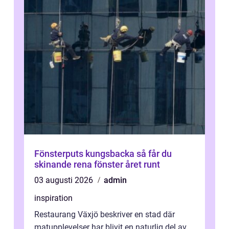
Fönsterputs kungsbacka så får du
skinande rena fönster året runt
03 augusti 2026
admin
inspiration
Restaurang Växjö beskriver en stad där
matupplevelser har blivit en naturlig del av