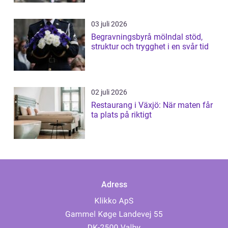
03 juli 2026
Begravningsbyrå mölndal stöd,
struktur och trygghet i en svår tid
02 juli 2026
Restaurang i Växjö: När maten får
ta plats på riktigt
Adress