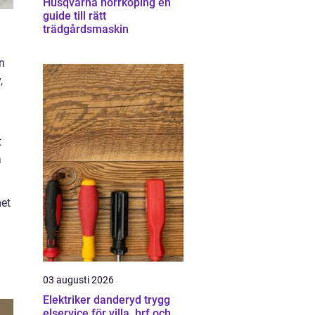
Husqvarna norrköping en
guide till rätt
trädgårdsmaskin
n
,
å
t
ä
met
03 augusti 2026
Elektriker danderyd trygg
elservice för villa, brf och