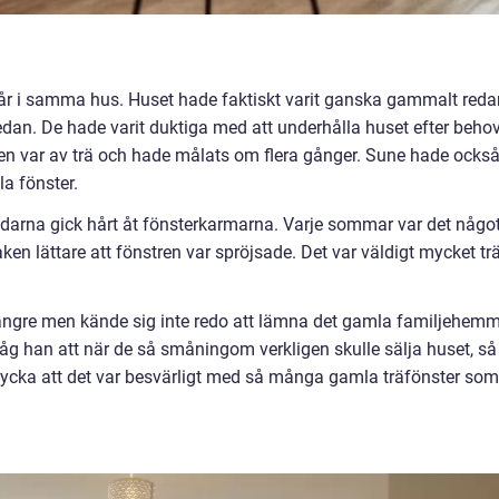
år i samma hus. Huset hade faktiskt varit ganska gammalt reda
sedan. De hade varit duktiga med att underhålla huset efter behov
en var av trä och hade målats om flera gånger. Sune hade ocks
la fönster.
ndarna gick hårt åt fönsterkarmarna. Varje sommar var det någo
ken lättare att fönstren var spröjsade. Det var väldigt mycket tr
längre men kände sig inte redo att lämna det gamla familjehem
såg han att när de så småningom verkligen skulle sälja huset, så
tycka att det var besvärligt med så många gamla träfönster som