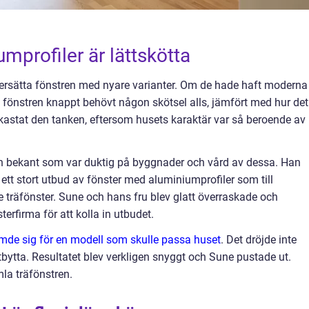
mprofiler är lättskötta
 ersätta fönstren med nyare varianter. Om de hade haft moderna
fönstren knappt behövt någon skötsel alls, jämfört med hur det
förkastat den tanken, eftersom husets karaktär var så beroende av
n bekant som var duktig på byggnader och vård av dessa. Han
 ett stort utbud av fönster med aluminiumprofiler som till
e träfönster. Sune och hans fru blev glatt överraskade och
terfirma för att kolla in utbudet.
ämde sig för en modell som skulle passa huset
. Det dröjde inte
bytta. Resultatet blev verkligen snyggt och Sune pustade ut.
mla träfönstren.