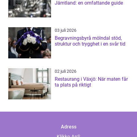
Jämtland: en omfattande guide
03 juli 2026
Begravningsbyrå mölndal stöd,
struktur och trygghet i en svår tid
02 juli 2026
Restaurang i Växjö: När maten får
ta plats på riktigt
Adress