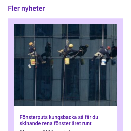
Fler nyheter
Fönsterputs kungsbacka så får du
skinande rena fönster året runt