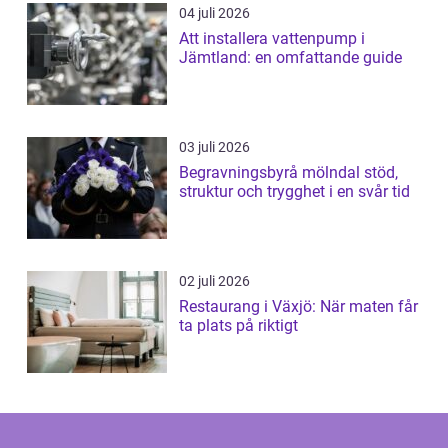
04 juli 2026
Att installera vattenpump i
Jämtland: en omfattande guide
03 juli 2026
Begravningsbyrå mölndal stöd,
struktur och trygghet i en svår tid
02 juli 2026
Restaurang i Växjö: När maten får
ta plats på riktigt