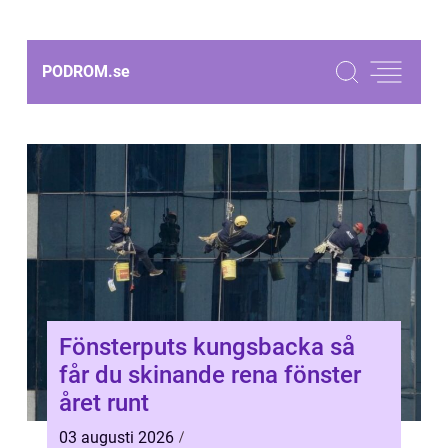
PODROM.
se
Fönsterputs kungsbacka så
får du skinande rena fönster
året runt
03 augusti 2026