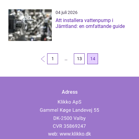
04 juli 2026
Att installera vattenpump i
Jämtland: en omfattande guide
1
…
13
14
Adress
web:
www.klikko.dk